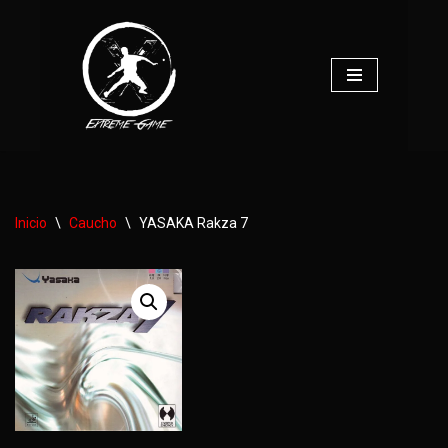
Saltar
al
contenido
Inicio
\
Caucho
\
YASAKA Rakza 7