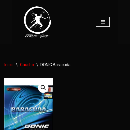
Saltar
al
contenido
Inicio
\
Caucho
\
DONIC Baracuda