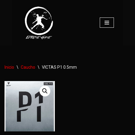
Saltar
al
contenido
Inicio
\
Caucho
\
VICTAS P1 0.5mm