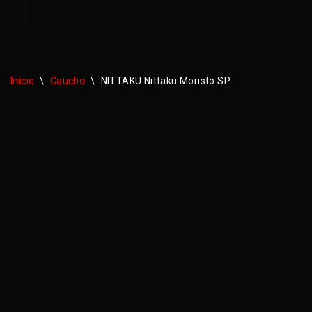
Saltar
al
contenido
Inicio
\
Caucho
\
NITTAKU Nittaku Moristo SP