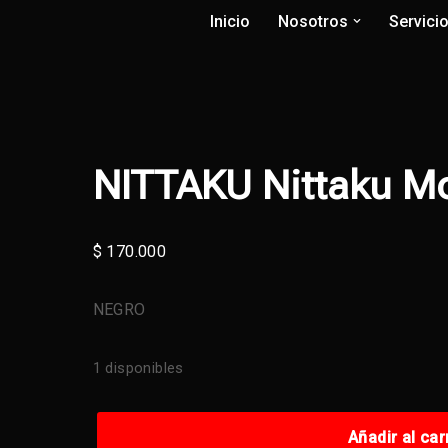
Inicio
Nosotros
Servici
NITTAKU Nittaku Mo
$
170.000
NEGRO
1 disponibles
Añadir al car