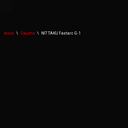
Saltar
al
contenido
Inicio
\
Caucho
\
NITTAKU Fastarc G-1