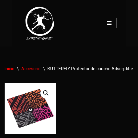
Saltar
al
contenido
Inicio
\
Accesorio
\
BUTTERFLY Protector de caucho Adsorptibe Fi