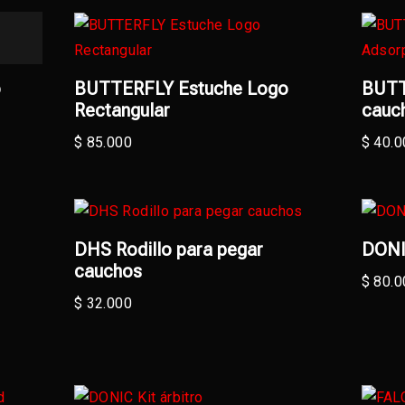
o
BUTTERFLY Estuche Logo
BUTT
Rectangular
cauch
$
85.000
$
40.0
DHS Rodillo para pegar
DONI
cauchos
$
80.0
$
32.000