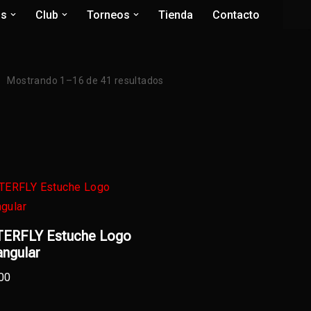
os
Club
Torneos
Tienda
Contacto
Mostrando 1–16 de 41 resultados
ERFLY Estuche Logo
ngular
00