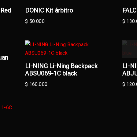
 Red
DONIC Kit árbitro
FALC
$
50.000
$
130.
uan
LI-NING Li-Ning Backpack
LI-N
ABSU069-1C black
ABJU
$
160.000
$
120.