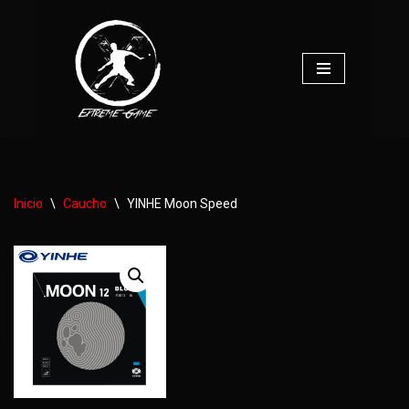
Saltar
al
contenido
Inicio
\
Caucho
\
YINHE Moon Speed