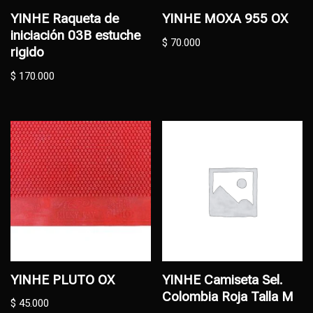
YINHE Raqueta de
YINHE MOXA 955 OX
iniciación 03B estuche
$
70.000
rigido
$
170.000
YINHE PLUTO OX
YINHE Camiseta Sel.
Colombia Roja Talla M
$
45.000