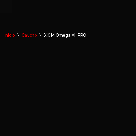
Saltar
al
contenido
Inicio
\
Caucho
\
XIOM Omega VII PRO