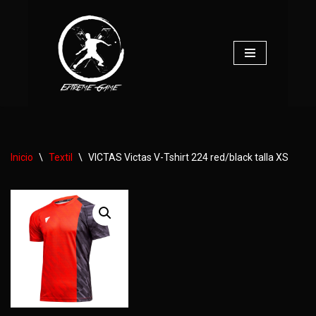
Saltar
al
contenido
Inicio
\
Textil
\
VICTAS Victas V-Tshirt 224 red/black talla XS