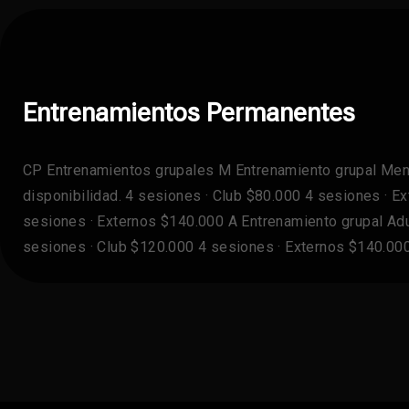
Entrenamientos Permanentes
CP Entrenamientos grupales M Entrenamiento grupal Meno
disponibilidad. 4 sesiones · Club $80.000 4 sesiones · 
sesiones · Externos $140.000 A Entrenamiento grupal Adul
sesiones · Club $120.000 4 sesiones · Externos $140.00