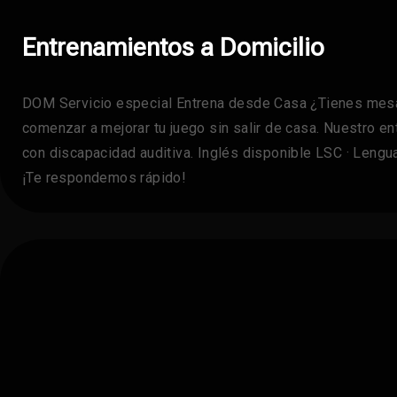
Entrenamientos a Domicilio
DOM Servicio especial Entrena desde Casa ¿Tienes mesa 
comenzar a mejorar tu juego sin salir de casa. Nuestro e
con discapacidad auditiva. Inglés disponible LSC · Lengu
¡Te respondemos rápido!