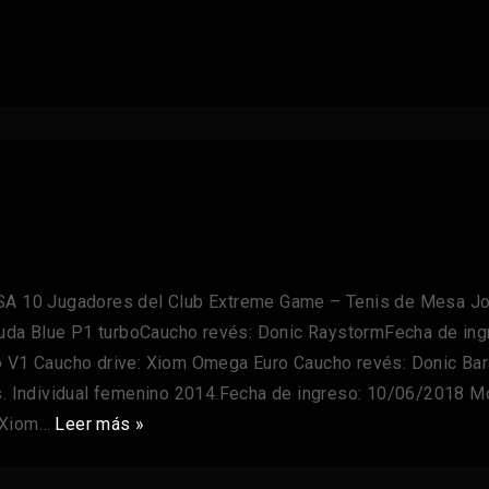
Jugadores del Club Extreme Game – Tenis de Mesa Johan 
cuda Blue P1 turboCaucho revés: Donic RaystormFecha de i
so V1 Caucho drive: Xiom Omega Euro Caucho revés: Donic B
. Individual femenino 2014.Fecha de ingreso: 10/06/2018 
: Xiom…
Leer más »