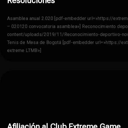
Resoluciones
Asamblea anual 2.020 [pdf-embedder url=»https://extre
– 020120 convocatoria asamblea»] Reconocimiento deport
content/uploads/2019/11/Reconocimiento-deportivo-nov
Tenis de Mesa de Bogotá [pdf-embedder url=»https://ext
extreme LTMB»]
Afiliación al Club Extreme Game