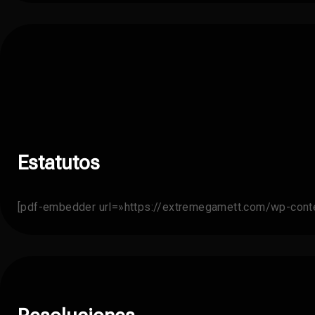
Estatutos
[pdf-embedder url=»https://extremegamett.com/wp-cont