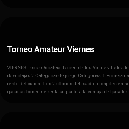
Torneo Amateur Viernes
VIERNES Torneo Amateur Torneo de los Viernes Todos lo
deventajas 2 Categoríasde juego Categorías 1 Primera ca
resto del cuadro Los 2 últimos del cuadro compiten en se
ganar un torneo se resta un punto a la ventaja del jugado