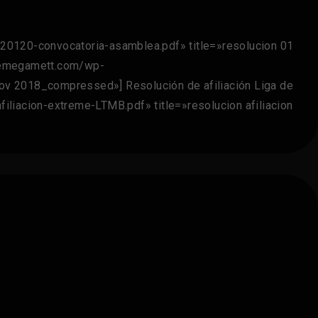
0120-convocatoria-asamblea.pdf» title=»resolucion 01
tremegamett.com/wp-
v 2018_compressed»] Resolución de afiliación Liga de
iacion-extreme-LTMB.pdf» title=»resolucion afiliacion